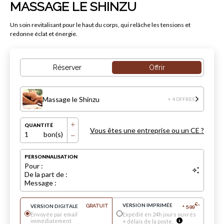
MASSAGE LE SHINZU
Un soin revitalisant pour le haut du corps, qui relâche les tensions et
redonne éclat et énergie.
Réserver
Offrir
Massage le Shinzu
+ 4 OFFRES
QUANTITÉ
Vous êtes une entreprise ou un CE ?
1
bon(s)
PERSONNALISATION
Pour :
De la part de :
Message :
VERSION IMPRIMÉE
€
VERSION DIGITALE
GRATUIT
+
5.99
*
Envoyée par email
Expédié en 24h jours ouvrés
immédiatement
+ délais de la poste.